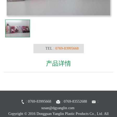
TEL :
0769-83995668
产品详情
: 0769-83995668
: 0769-83552688
:
susan@dgyanglin.com
Copyright © 2016 Dongguan Yanglin Plastic Products Co., Ltd. All